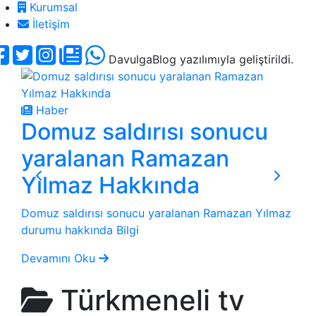
Kurumsal
İletişim
DavulgaBlog yazılımıyla geliştirildi.
H
4
Haber
Domuz saldırısı sonucu
T
yaralanan Ramazan
Bul
Yılmaz Hakkında
düz
Domuz saldırısı sonucu yaralanan Ramazan Yılmaz
Dev
durumu hakkında Bilgi
Devamını Oku
Türkmeneli tv