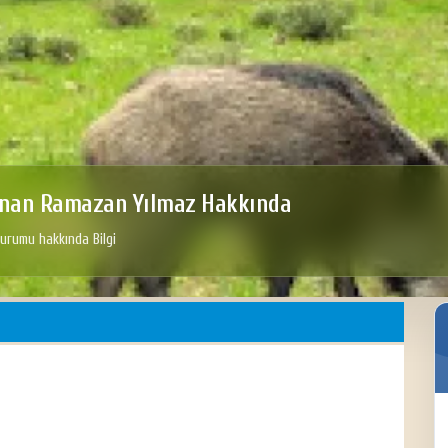
4. Bulkazdağı Yörük Türkmen Şenliği
maz Hakkında
Bulkazdağı Karakeçili Yörük Türkmen derneğinin düzenlediği
De
Yörük şenliği