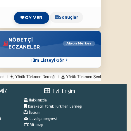
Sonuçlar
OY VER
NÖBETÇI
Afyon Merkez
ECZANELER
Tüm Listeyi Gör
eri
Yörük Türkmen Derneği
Yörük Türkmen Şenlikleri
Köy od
MİZ
Hızlı Erişim
Hakkımızda
Karakeçili Yörük Türkmen Derneği
İletişim
i
Davulga meyvesi
Sitemap