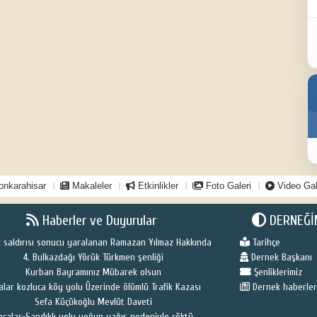
onkarahisar
Makaleler
Etkinlikler
Foto Galeri
Video Gal
Haberler ve Duyurular
DERNEĞİ
 saldırısı sonucu yaralanan Ramazan Yılmaz Hakkında
Tarihçe
4. Bulkazdağı Yörük Türkmen şenliği
Dernek Başkanı
Kurban Bayramınız Mübarek olsun
Şenliklerimiz
alar kozluca köy yolu Üzerinde ölümlü Trafik Kazası
Dernek haberler
Sefa Küçükoğlu Mevlüt Daveti
ocalar-Sandıklı yolu yoğun yağış nedeniyle çöktü