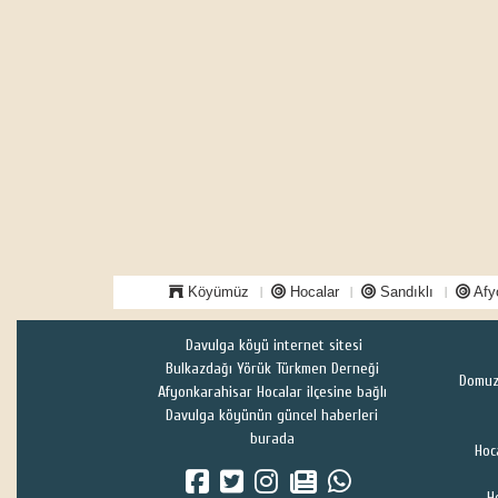
Köyümüz
Hocalar
Sandıklı
Afy
Davulga köyü internet sitesi
Bulkazdağı Yörük Türkmen Derneği
Domuz
Afyonkarahisar Hocalar ilçesine bağlı
Davulga köyünün güncel haberleri
burada
Hoc
H