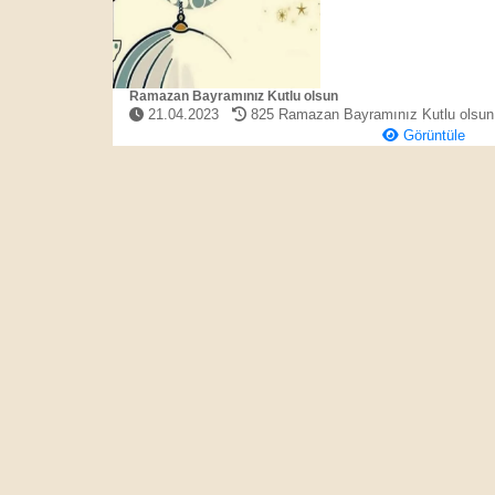
Ramazan Bayramınız Kutlu olsun
21.04.2023
825
Ramazan Bayramınız Kutlu olsun
Görüntüle