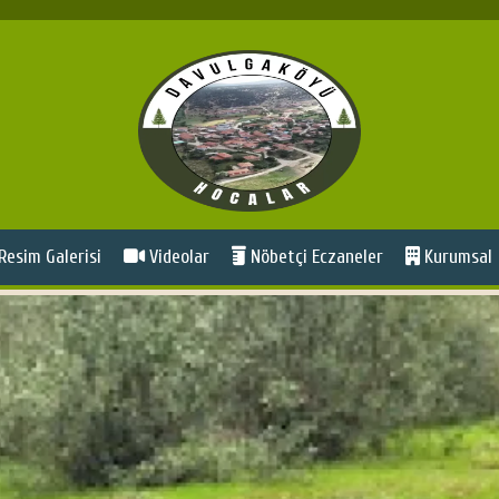
Resim Galerisi
Videolar
Nöbetçi Eczaneler
Kurumsal
HABER