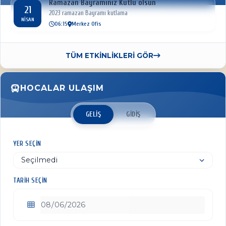
Ramazan Bayramınız Kutlu olsun
21
2023 ramazan Bayramı kutlama
NISAN
06:15
Merkez Ofis
TÜM ETKİNLİKLERİ GÖR
HOCALAR ULAŞIM
GELIŞ
GIDIŞ
YER SEÇIN
TARIH SEÇIN