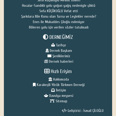
Sefa Küçükoğlu Mevlüt Daveti
Hocalar-Sandıklı yolu yoğun yağış nedeniyle çöktü
Sefa KÜÇÜKOĞLU Vefat etti
Şarkılara Bile Konu olan Turna ve Leylekler nerede?
Enes ile Mukaddes Çiloğlu evleniyor
Böleren yolu için verilen sözler tutulmadı
DERNEĞİMİZ
Tarihçe
Dernek Başkanı
Şenliklerimiz
Dernek haberleri
Hızlı Erişim
Hakkımızda
Karakeçili Yörük Türkmen Derneği
İletişim
Davulga meyvesi
Sitemap
Geliştirici : İsmail ÇİLOĞLU