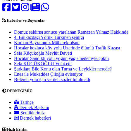
Haberler ve Duyurular
Domuz saldırısı sonucu yaralanan Ramazan Yılmaz Hakkında
4. Bulkazdağı Yörük Türkmen şenliği
Kurban Bayramınız Mübarek olsun
Hocalar kozluca köy yolu Üzerinde ölümlü Trafik Kazası
Sefa Küçükoğlu Mevlüt Daveti
Hocalar-Sandıklı yolu yoğun yağış nedeniyle çöktü
Sefa KÜÇÜKOĞLU Vefat etti
Şarkılara Bile Konu olan Turna ve Leylekler nerede?
Enes ile Mukaddes Çiloğlu evleniyor
Böleren yolu için verilen sözler tutulmadı
DERNEĞİMİZ
Tarihçe
Dernek Başkanı
Şenliklerimiz
Dernek haberleri
Hızlı Erişim