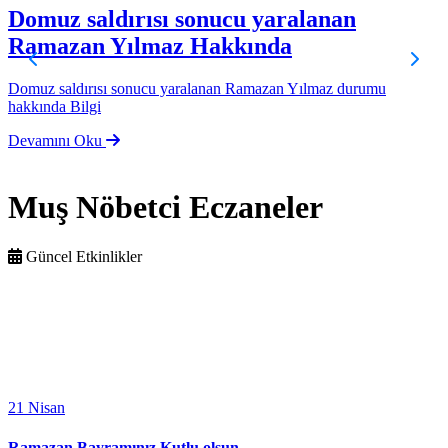
Domuz saldırısı sonucu yaralanan
Ramazan Yılmaz Hakkında
B
Y
Domuz saldırısı sonucu yaralanan Ramazan Yılmaz durumu
hakkında Bilgi
Devamını Oku
Muş Nöbetci Eczaneler
Güncel Etkinlikler
21
Nisan
Ramazan Bayramınız Kutlu olsun