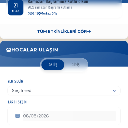
Ramazan Bayramınız Kutlu olsun
21
2023 ramazan Bayramı kutlama
NISAN
06:15
Merkez Ofis
TÜM ETKİNLİKLERİ GÖR
HOCALAR ULAŞIM
GELIŞ
GIDIŞ
YER SEÇIN
TARIH SEÇIN