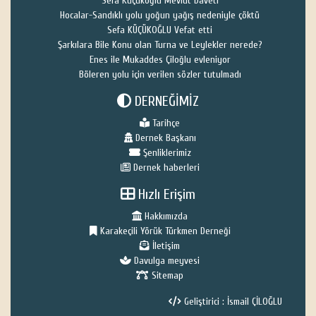
Sefa Küçükoğlu Mevlüt Daveti
Hocalar-Sandıklı yolu yoğun yağış nedeniyle çöktü
Sefa KÜÇÜKOĞLU Vefat etti
Şarkılara Bile Konu olan Turna ve Leylekler nerede?
Enes ile Mukaddes Çiloğlu evleniyor
Böleren yolu için verilen sözler tutulmadı
DERNEĞİMİZ
Tarihçe
Dernek Başkanı
Şenliklerimiz
Dernek haberleri
Hızlı Erişim
Hakkımızda
Karakeçili Yörük Türkmen Derneği
İletişim
Davulga meyvesi
Sitemap
Geliştirici : İsmail ÇİLOĞLU