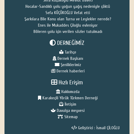
Sefa Küçükoğlu Mevlüt Daveti
Hocalar-Sandıklı yolu yoğun yağış nedeniyle çöktü
Sefa KÜÇÜKOĞLU Vefat etti
Şarkılara Bile Konu olan Turna ve Leylekler nerede?
Enes ile Mukaddes Çiloğlu evleniyor
Böleren yolu için verilen sözler tutulmadı
DERNEĞİMİZ
Tarihçe
Dernek Başkanı
Şenliklerimiz
Dernek haberleri
Hızlı Erişim
Hakkımızda
Karakeçili Yörük Türkmen Derneği
İletişim
Davulga meyvesi
Sitemap
Geliştirici : İsmail ÇİLOĞLU