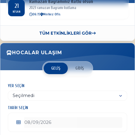
Ramazan Bayramınız Kutlu olsun
21
2023 ramazan Bayramı kutlama
NISAN
06:15
Merkez Ofis
TÜM ETKİNLİKLERİ GÖR
HOCALAR ULAŞIM
GELIŞ
GIDIŞ
YER SEÇIN
TARIH SEÇIN