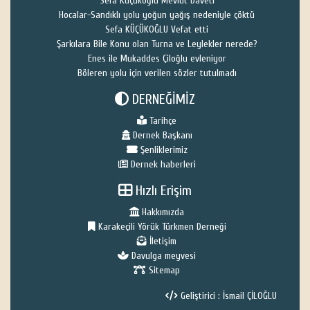
Sefa Küçükoğlu Mevlüt Daveti
Hocalar-Sandıklı yolu yoğun yağış nedeniyle çöktü
Sefa KÜÇÜKOĞLU Vefat etti
Şarkılara Bile Konu olan Turna ve Leylekler nerede?
Enes ile Mukaddes Çiloğlu evleniyor
Böleren yolu için verilen sözler tutulmadı
DERNEĞİMİZ
Tarihçe
Dernek Başkanı
Şenliklerimiz
Dernek haberleri
Hızlı Erişim
Hakkımızda
Karakeçili Yörük Türkmen Derneği
İletişim
Davulga meyvesi
Sitemap
Geliştirici : İsmail ÇİLOĞLU