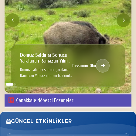
Domuz Saldırısı Sonucu
Yaralanan Ramazan Yılmaz
Devamını Oku
Hakkında
Domuz saldırısı sonucu yaralanan
Ramazan Yılmaz durumu hakkında
Bilgi
Çanakkale Nöbetci Eczaneler
GÜNCEL ETKINLIKLER