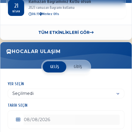
Ramazan Bayramınız Kutlu olsun
21
2023 ramazan Bayramı kutlama
NISAN
06:15
Merkez Ofis
TÜM ETKİNLİKLERİ GÖR
HOCALAR ULAŞIM
GELIŞ
GIDIŞ
YER SEÇIN
TARIH SEÇIN