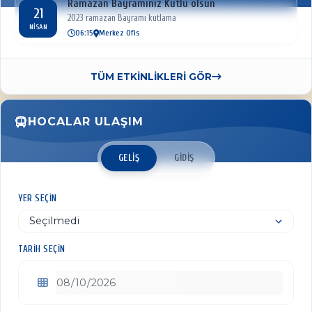
Ramazan Bayramınız Kutlu olsun
21
2023 ramazan Bayramı kutlama
NISAN
06:15
Merkez Ofis
TÜM ETKİNLİKLERİ GÖR
HOCALAR ULAŞIM
GELIŞ
GIDIŞ
YER SEÇIN
TARIH SEÇIN