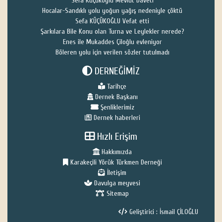
Sefa Küçükoğlu Mevlüt Daveti
Hocalar-Sandıklı yolu yoğun yağış nedeniyle çöktü
Sefa KÜÇÜKOĞLU Vefat etti
Şarkılara Bile Konu olan Turna ve Leylekler nerede?
Enes ile Mukaddes Çiloğlu evleniyor
Böleren yolu için verilen sözler tutulmadı
DERNEĞİMİZ
Tarihçe
Dernek Başkanı
Şenliklerimiz
Dernek haberleri
Hızlı Erişim
Hakkımızda
Karakeçili Yörük Türkmen Derneği
İletişim
Davulga meyvesi
Sitemap
Geliştirici : İsmail ÇİLOĞLU