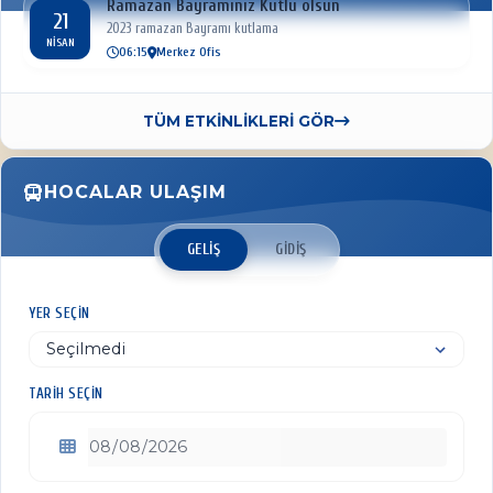
Ramazan Bayramınız Kutlu olsun
21
2023 ramazan Bayramı kutlama
NISAN
06:15
Merkez Ofis
TÜM ETKİNLİKLERİ GÖR
HOCALAR ULAŞIM
GELIŞ
GIDIŞ
YER SEÇIN
TARIH SEÇIN