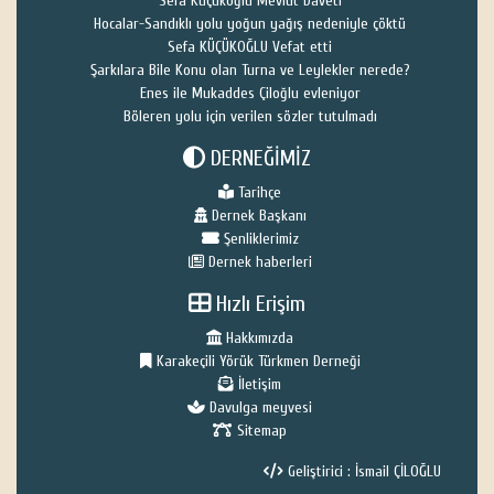
Sefa Küçükoğlu Mevlüt Daveti
Hocalar-Sandıklı yolu yoğun yağış nedeniyle çöktü
Sefa KÜÇÜKOĞLU Vefat etti
Şarkılara Bile Konu olan Turna ve Leylekler nerede?
Enes ile Mukaddes Çiloğlu evleniyor
Böleren yolu için verilen sözler tutulmadı
DERNEĞİMİZ
Tarihçe
Dernek Başkanı
Şenliklerimiz
Dernek haberleri
Hızlı Erişim
Hakkımızda
Karakeçili Yörük Türkmen Derneği
İletişim
Davulga meyvesi
Sitemap
Geliştirici : İsmail ÇİLOĞLU