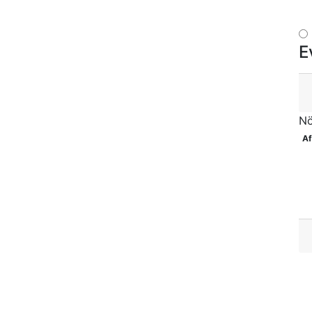
E
Nö
Af