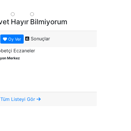
vet
Hayır
Bilmiyorum
Sonuçlar
Oy Ver
betçi Eczaneler
yon Merkez
Tüm Listeyi Gör