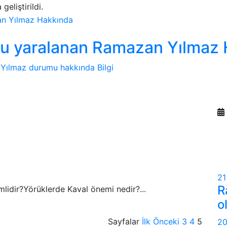
geliştirildi.
cu yaralanan Ramazan Yılmaz
Yılmaz durumu hakkında Bilgi
2
R
lidir?Yörüklerde Kaval önemi nedir?...
o
Sayfalar
İlk
Önceki
3
4
5
20