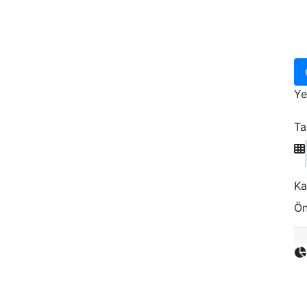
Ye
Ta
Ka
Ön