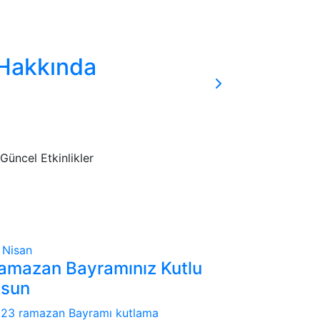
Haber
 Hakkında
4. Bulk
Bulkazdağı Kara
Devamını Oku
Güncel Etkinlikler
1
Nisan
amazan Bayramınız Kutlu
lsun
23 ramazan Bayramı kutlama