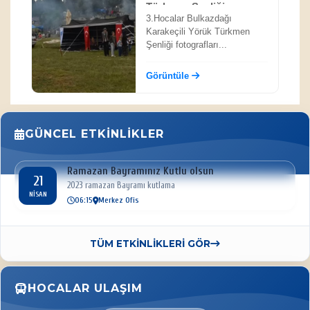
Türkmen Şenliği
3.Hocalar Bulkazdağı
Karakeçili Yörük Türkmen
Şenliği fotografları...
Görüntüle
GÜNCEL ETKINLIKLER
Ramazan Bayramınız Kutlu olsun
21
2023 ramazan Bayramı kutlama
NISAN
06:15
Merkez Ofis
TÜM ETKİNLİKLERİ GÖR
HOCALAR ULAŞIM