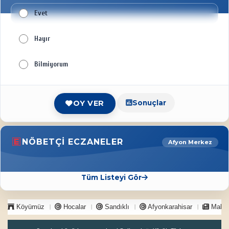
Evet
Hayır
Bilmiyorum
Sonuçlar
OY VER
NÖBETÇI ECZANELER
Afyon Merkez
Tüm Listeyi Gör
Köyümüz
Hocalar
Sandıklı
Afyonkarahisar
Makal