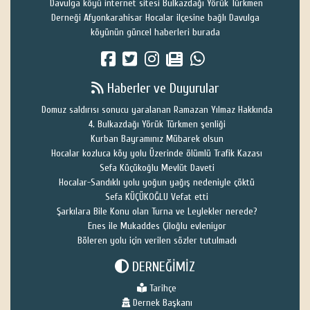
Davulga köyü internet sitesi Bulkazdağı Yörük Türkmen
Derneği Afyonkarahisar Hocalar ilçesine bağlı Davulga
köyünün güncel haberleri burada
Haberler ve Duyurular
Domuz saldırısı sonucu yaralanan Ramazan Yılmaz Hakkında
4. Bulkazdağı Yörük Türkmen şenliği
Kurban Bayramınız Mübarek olsun
Hocalar kozluca köy yolu Üzerinde ölümlü Trafik Kazası
Sefa Küçükoğlu Mevlüt Daveti
Hocalar-Sandıklı yolu yoğun yağış nedeniyle çöktü
Sefa KÜÇÜKOĞLU Vefat etti
Şarkılara Bile Konu olan Turna ve Leylekler nerede?
Enes ile Mukaddes Çiloğlu evleniyor
Böleren yolu için verilen sözler tutulmadı
DERNEĞİMİZ
Tarihçe
Dernek Başkanı