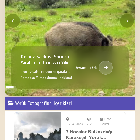
Domuz Saldırısı Sonucu
Yaralanan Ramazan Yılmaz
Devamını Oku
Hakkında
Domuz saldırısı sonucu yaralanan
Ramazan Yılmaz durumu hakkında
Bilgi
Yörük Fotografları içerikleri
Foto
16.04.2023
768
Galeri
3.Hocalar Bulkazdağı
Karakeçili Yörük