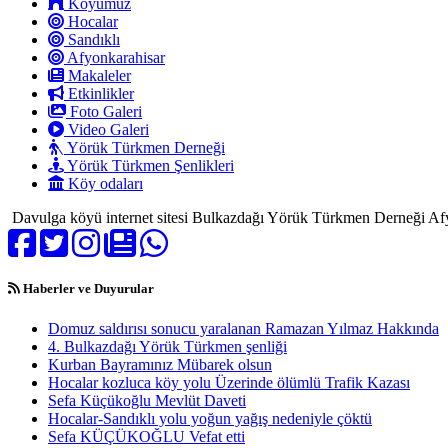
Köyümüz
Hocalar
Sandıklı
Afyonkarahisar
Makaleler
Etkinlikler
Foto Galeri
Video Galeri
Yörük Türkmen Derneği
Yörük Türkmen Şenlikleri
Köy odaları
Davulga köyü internet sitesi Bulkazdağı Yörük Türkmen Derneği Afy
Haberler ve Duyurular
Domuz saldırısı sonucu yaralanan Ramazan Yılmaz Hakkında
4. Bulkazdağı Yörük Türkmen şenliği
Kurban Bayramınız Mübarek olsun
Hocalar kozluca köy yolu Üzerinde ölümlü Trafik Kazası
Sefa Küçükoğlu Mevlüt Daveti
Hocalar-Sandıklı yolu yoğun yağış nedeniyle çöktü
Sefa KÜÇÜKOĞLU Vefat etti