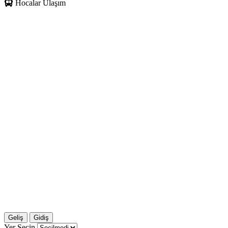
Hocalar Ulaşım
Geliş
Gidiş
Yer Seçin