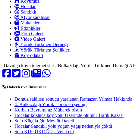
Köyümüz
Hocalar
Sandıklı
Afyonkarahisar
Makaleler
Etkinlikler
Foto Galeri
Video Galeri
Yörük Türkmen Derneği
Yörük Türkmen Şenlikleri
Köy odaları
Davulga köyü internet sitesi Bulkazdağı Yörük Türkmen Derneği Afy
Haberler ve Duyurular
Domuz saldırısı sonucu yaralanan Ramazan Yılmaz Hakkında
4. Bulkazdağı Yörük Türkmen şenliği
Kurban Bayramınız Mübarek olsun
Hocalar kozluca köy yolu Üzerinde ölümlü Trafik Kazası
Sefa Küçükoğlu Mevlüt Daveti
Hocalar-Sandıklı yolu yoğun yağış nedeniyle çöktü
Sefa KÜÇÜKOĞLU Vefat etti