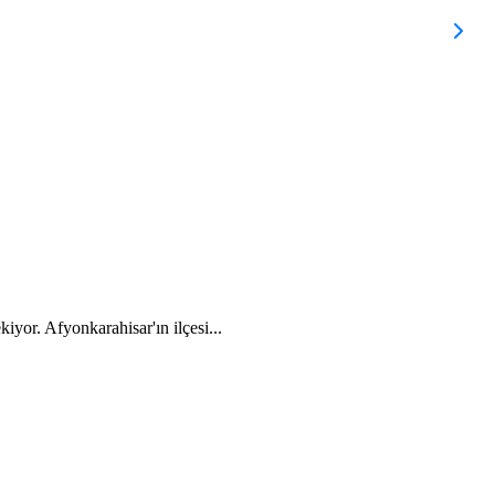
B
kiyor. Afyonkarahisar'ın ilçesi...