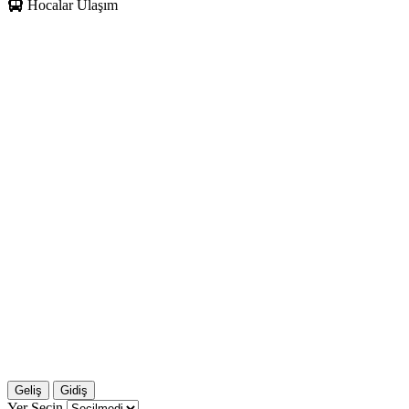
Hocalar Ulaşım
Geliş
Gidiş
Yer Seçin