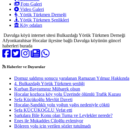
Foto Galeri
Video Galeri
Yörük Türkmen Derneği
Yörük Türkmen Şenlikleri
Köy odaları
Davulga köyü internet sitesi Bulkazdağı Yörük Türkmen Derneği
Afyonkarahisar Hocalar ilçesine bağlı Davulga köyünün güncel
haberleri burada
Haberler ve Duyurular
Domuz saldırısı sonucu yaralanan Ramazan Yılmaz Hakkında
4. Bulkazdağı Yörük Türkmen şenliği
Kurban Bayramınız Mübarek olsun
Hocalar kozluca köy yolu Üzerinde ölümlü Trafik Kazası
Sefa Küçükoğlu Mevlüt Daveti
Hocalar-Sandıklı yolu yoğun yağış nedeniyle çöktü
Sefa KÜÇÜKOĞLU Vefat etti
Şarkılara Bile Konu olan Turna ve Leylekler nerede?
Enes ile Mukaddes Çiloğlu evleniyor
Böleren yolu için verilen sözler tutulmadı