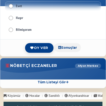
Evet
Hayır
Bilmiyorum
Sonuçlar
OY VER
NÖBETÇI ECZANELER
Afyon Merkez
Tüm Listeyi Gör
Köyümüz
Hocalar
Sandıklı
Afyonkarahisar
Makal