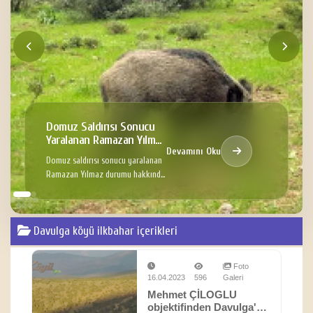
Domuz Saldırısı Sonucu
Yaralanan Ramazan Yılmaz
Devamını Oku
Hakkında
Domuz saldırısı sonucu yaralanan
Ramazan Yılmaz durumu hakkında
Bilgi
Davulga köyü ilkbahar içerikleri
Foto
16.04.2023
596
Galeri
Mehmet ÇİLOGLU
objektifinden Davulga'da