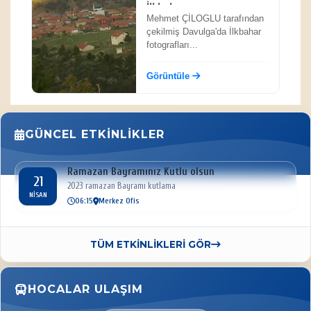
İlkbahar
Mehmet ÇİLOGLU tarafından
çekilmiş Davulga'da İlkbahar
fotografları...
Görüntüle
GÜNCEL ETKINLIKLER
Ramazan Bayramınız Kutlu olsun
21
2023 ramazan Bayramı kutlama
NISAN
06:15
Merkez Ofis
TÜM ETKİNLİKLERİ GÖR
HOCALAR ULAŞIM