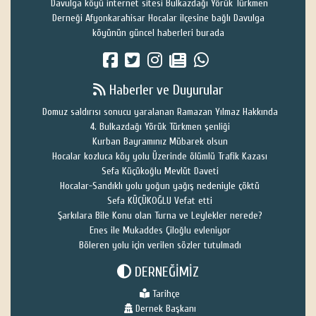
Davulga köyü internet sitesi Bulkazdağı Yörük Türkmen
Derneği Afyonkarahisar Hocalar ilçesine bağlı Davulga
köyünün güncel haberleri burada
Haberler ve Duyurular
Domuz saldırısı sonucu yaralanan Ramazan Yılmaz Hakkında
4. Bulkazdağı Yörük Türkmen şenliği
Kurban Bayramınız Mübarek olsun
Hocalar kozluca köy yolu Üzerinde ölümlü Trafik Kazası
Sefa Küçükoğlu Mevlüt Daveti
Hocalar-Sandıklı yolu yoğun yağış nedeniyle çöktü
Sefa KÜÇÜKOĞLU Vefat etti
Şarkılara Bile Konu olan Turna ve Leylekler nerede?
Enes ile Mukaddes Çiloğlu evleniyor
Böleren yolu için verilen sözler tutulmadı
DERNEĞİMİZ
Tarihçe
Dernek Başkanı